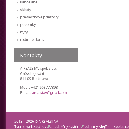
kancelárie
sklady
prevádzkové priestory
pozemky
byty
rodinné domy
Kontakty
A REALSTAV spol. s r. o.
Grösslingová 6
811 09 Bratislava
Mobil: +421 908777898
E-mail:
arealstav@gmail.com
2013 – 2026 © A REALSTAV
Tvorba web stránok
a
redakčný systém
od firmy
AlejTech, spol. s r.o