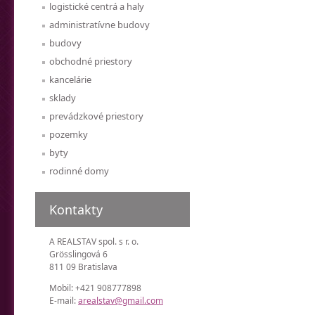
logistické centrá a haly
administratívne budovy
budovy
obchodné priestory
kancelárie
sklady
prevádzkové priestory
pozemky
byty
rodinné domy
Kontakty
A REALSTAV spol. s r. o.
Grösslingová 6
811 09 Bratislava
Mobil: +421 908777898
E-mail:
arealstav@gmail.com