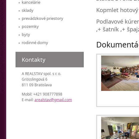
kancelárie
Kopmlet hotový
sklady
prevádzkové priestory
Podlavové kúreni
pozemky
,+ šatník ,+ špa
byty
Dokumentác
rodinné domy
Kontakty
A REALSTAV spol. s r. o.
Grösslingová 6
811 09 Bratislava
Mobil: +421 908777898
E-mail:
arealstav@gmail.com