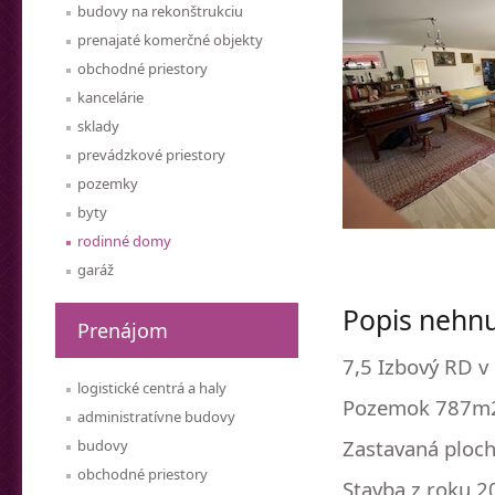
budovy na rekonštrukciu
prenajaté komerčné objekty
obchodné priestory
kancelárie
sklady
prevádzkové priestory
pozemky
byty
rodinné domy
garáž
Popis nehnu
Prenájom
7,5 Izbový RD 
logistické centrá a haly
Pozemok 787m
administratívne budovy
Zastavaná ploc
budovy
obchodné priestory
Stavba z roku 2