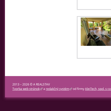
2013 – 2026 © A REALSTAV
Tvorba web stránok
a
redakčný systém
od firmy
AlejTech, spol. s r.o