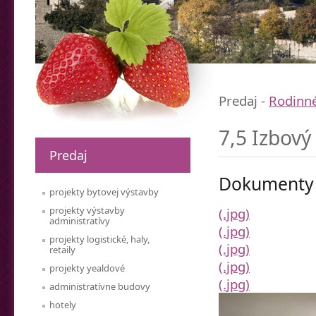
Predaj -
Rodinn
7,5 Izbov
Predaj
Dokumenty n
projekty bytovej výstavby
projekty výstavby
(.jpg)
administratívy
(.jpg)
projekty logistické, haly,
(.jpg)
retaily
(.jpg)
projekty yealdové
(.jpg)
administratívne budovy
hotely