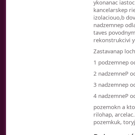
ykonanac iastoc
kancelarskep ri
izolaciouo,b do
nadzemnep odlaz
taves povodnymb
rekonstrukcivi 
Zastavanap loch
1 podzemnep od
2 nadzemneP od
3 nadzemnep od
4 nadzemneP od
pozemokn a kto
rilohap, arcelac
pozemkuk, toryj