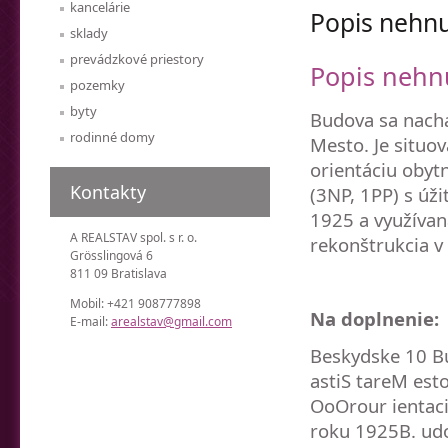
kancelárie
Popis nehnu
sklady
prevádzkové priestory
Popis nehn
pozemky
byty
Budova sa nachád
rodinné domy
Mesto. Je situo
orientáciu obyt
Kontakty
(3NP, 1PP) s úž
1925 a využívan
A REALSTAV spol. s r. o.
rekonštrukcia v 
Grösslingová 6
811 09 Bratislava
Mobil: +421 908777898
Na doplnenie:
E-mail:
arealstav@gmail.com
Beskydske 10 Bu
astiS tareM est
OoOrour ientaci
roku 1925B. udo