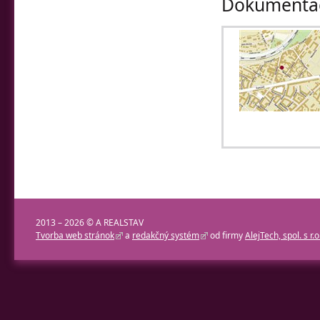
Dokumentác
2013 – 2026 © A REALSTAV
Tvorba web stránok
a
redakčný systém
od firmy
AlejTech, spol. s r.o